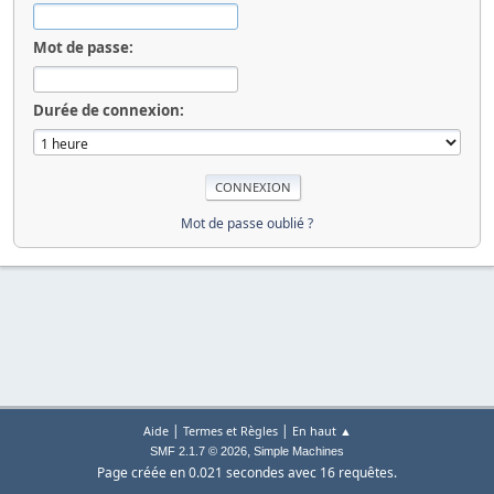
Mot de passe:
Durée de connexion:
Mot de passe oublié ?
|
|
Aide
Termes et Règles
En haut ▲
,
SMF 2.1.7 © 2026
Simple Machines
Page créée en 0.021 secondes avec 16 requêtes.