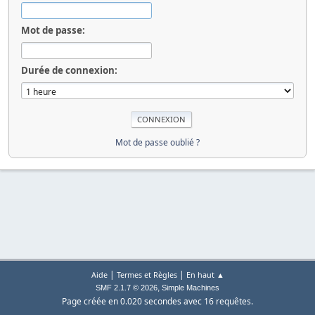
Mot de passe:
Durée de connexion:
Mot de passe oublié ?
|
|
Aide
Termes et Règles
En haut ▲
,
SMF 2.1.7 © 2026
Simple Machines
Page créée en 0.020 secondes avec 16 requêtes.