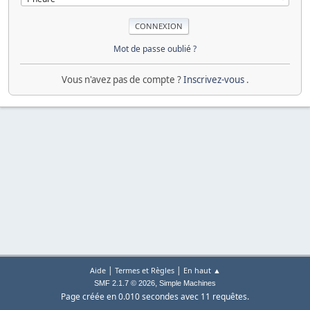
Mot de passe oublié ?
Vous n'avez pas de compte ?
Inscrivez-vous
.
|
|
Aide
Termes et Règles
En haut ▲
,
SMF 2.1.7 © 2026
Simple Machines
Page créée en 0.010 secondes avec 11 requêtes.