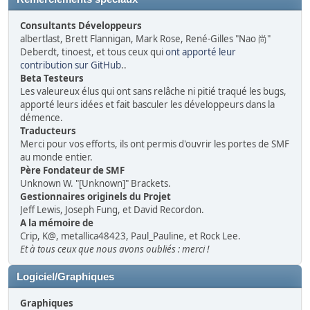
Consultants Développeurs
albertlast, Brett Flannigan, Mark Rose, René-Gilles "Nao 尚"
Deberdt, tinoest, et tous ceux qui
ont apporté leur
contribution sur GitHub
..
Beta Testeurs
Les valeureux élus qui ont sans relâche ni pitié traqué les bugs,
apporté leurs idées et fait basculer les développeurs dans la
démence.
Traducteurs
Merci pour vos efforts, ils ont permis d'ouvrir les portes de SMF
au monde entier.
Père Fondateur de SMF
Unknown W. "[Unknown]" Brackets.
Gestionnaires originels du Projet
Jeff Lewis, Joseph Fung, et David Recordon.
A la mémoire de
Crip, K@, metallica48423, Paul_Pauline, et Rock Lee.
Et à tous ceux que nous avons oubliés : merci !
Logiciel/Graphiques
Graphiques