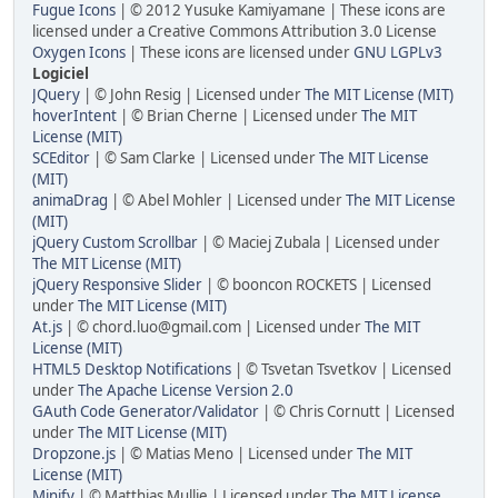
Fugue Icons
| © 2012 Yusuke Kamiyamane | These icons are
licensed under a Creative Commons Attribution 3.0 License
Oxygen Icons
| These icons are licensed under
GNU LGPLv3
Logiciel
JQuery
| © John Resig | Licensed under
The MIT License (MIT)
hoverIntent
| © Brian Cherne | Licensed under
The MIT
License (MIT)
SCEditor
| © Sam Clarke | Licensed under
The MIT License
(MIT)
animaDrag
| © Abel Mohler | Licensed under
The MIT License
(MIT)
jQuery Custom Scrollbar
| © Maciej Zubala | Licensed under
The MIT License (MIT)
jQuery Responsive Slider
| © booncon ROCKETS | Licensed
under
The MIT License (MIT)
At.js
| © chord.luo@gmail.com | Licensed under
The MIT
License (MIT)
HTML5 Desktop Notifications
| © Tsvetan Tsvetkov | Licensed
under
The Apache License Version 2.0
GAuth Code Generator/Validator
| © Chris Cornutt | Licensed
under
The MIT License (MIT)
Dropzone.js
| © Matias Meno | Licensed under
The MIT
License (MIT)
Minify
| © Matthias Mullie | Licensed under
The MIT License