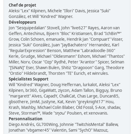
Chef de projet
Aleksi "Lex" Kilpinen, Michele "Illori" Davis, Jessica "Suki"
González, et Will "Kindred" Wagner.
Développeurs
Jon "Sesquipedalian" Stovell, John "live627" Rayes, Aaron van
Geffen, Antechinus, Bjoern "Bloc" Kristiansen, Brad "IchBin™"
Grow, Colin Schoen, emanuele, Hendrik Jan "Compuart" Visser,
Jessica "Suki" González, Juan "JayBachatero" Hernandez, Karl
"RegularExpression" Benson, Matthew "Labradoodle-360"
Kerle, Grudge, Michael "Oldiesmann" Eshom, Michael "Thantos"
Miller, Norv, Oscar "Ozp" Rydhé, Peter "Arantor" Spicer, Selman
"[SiNaN]" Eser, Shawn Bulen, Shitiz "Dragooon" Garg, Theodore
"Orstio" Hildebrandt, Thorsten "TE" Eurich, et winrules.
Spécialistes Support
Will "Kindred" Wagner, Doug Heffernan, lurkalot, Aleksi "Lex"
Kilpinen, br360, GigaWatt, ziycon, Adam Tallon, Bigguy, Bruno
"margarett" Alves, CapadY, ChalkCat, Chas Large, Duncan85,
gbsothere, JimM, Justyne, Kat, Kevin "greyknight17" Hou,
Krash, Mashby, Michael Colin Blaber, Old Fossil, S-Ace, shadav,
Steve, Storman™, Wade "sησω" Poulsen, et xenovanis.
Personnalisation
Diego Andrés, GL700Wing, Johnnie "TwitchisMental" Ballew,
Jonathan "vbgamer45" Valentin, Sami "SychO" Mazouz,