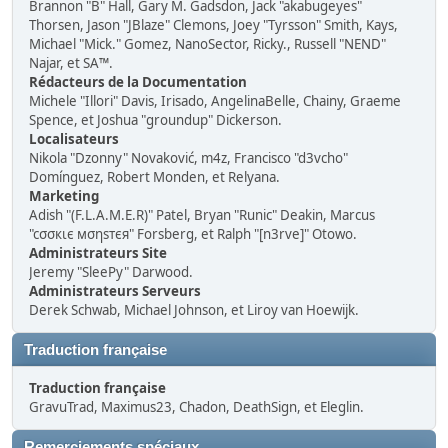
Brannon "B" Hall, Gary M. Gadsdon, Jack "akabugeyes"
Thorsen, Jason "JBlaze" Clemons, Joey "Tyrsson" Smith, Kays,
Michael "Mick." Gomez, NanoSector, Ricky., Russell "NEND"
Najar, et SA™.
Rédacteurs de la Documentation
Michele "Illori" Davis, Irisado, AngelinaBelle, Chainy, Graeme
Spence, et Joshua "groundup" Dickerson.
Localisateurs
Nikola "Dzonny" Novaković, m4z, Francisco "d3vcho"
Domínguez, Robert Monden, et Relyana.
Marketing
Adish "(F.L.A.M.E.R)" Patel, Bryan "Runic" Deakin, Marcus
"cσσкιє мσηѕтєя" Forsberg, et Ralph "[n3rve]" Otowo.
Administrateurs Site
Jeremy "SleePy" Darwood.
Administrateurs Serveurs
Derek Schwab, Michael Johnson, et Liroy van Hoewijk.
Traduction française
Traduction française
GravuTrad, Maximus23, Chadon, DeathSign, et Eleglin.
Remerciements spéciaux