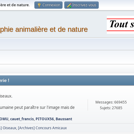
ère et de nature
.
Connexion
Inscrivez-vous
phie animalière et de nature
rie !
iseaux.
Messages: 669455
 humaine peut paraître sur l'image mais de
Sujets: 27685
OMU
,
cauet_francis
,
PITOUX56
,
Baussant
] Oiseaux
[Archives] Concours Amicaux