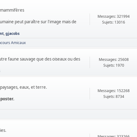
de mammifères
Messages: 321994
 humaine peut paraître sur l'image mais de
Sujets: 13016
nt
,
gjacobs
ncours Amicaux
autre faune sauvage que des oiseaux ou des
Messages: 25608
Sujets: 1970
s
paysages, eaux, et terre.
Messages: 152268
Sujets: 8734
 poster.
ies.
Messages: 323266