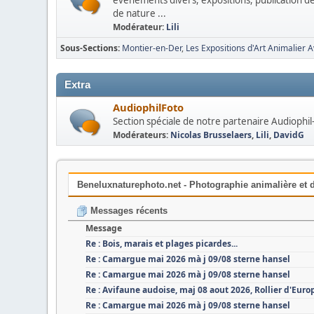
événements divers, expositions, publication de
de nature ...
Modérateur:
Lili
Sous-Sections
Montier-en-Der
Les Expositions d'Art Animalier 
Extra
AudiophilFoto
Section spéciale de notre partenaire Audiophil
Modérateurs:
Nicolas Brusselaers
,
Lili
,
DavidG
Beneluxnaturephoto.net - Photographie animalière et d
Messages récents
Message
Re : Bois, marais et plages picardes...
Re : Camargue mai 2026 mà j 09/08 sterne hansel
Re : Camargue mai 2026 mà j 09/08 sterne hansel
Re : Avifaune audoise, maj 08 aout 2026, Rollier d'Euro
Re : Camargue mai 2026 mà j 09/08 sterne hansel