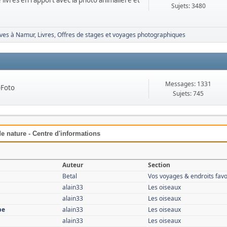
 livres en rapport avec la photo animalière et
Sujets: 3480
Aves à Namur
Livres
Offres de stages et voyages photographiques
Messages: 1331
-Foto
Sujets: 745
e nature - Centre d'informations
Auteur
Section
Betal
Vos voyages & endroits favo
alain33
Les oiseaux
alain33
Les oiseaux
pe
alain33
Les oiseaux
alain33
Les oiseaux