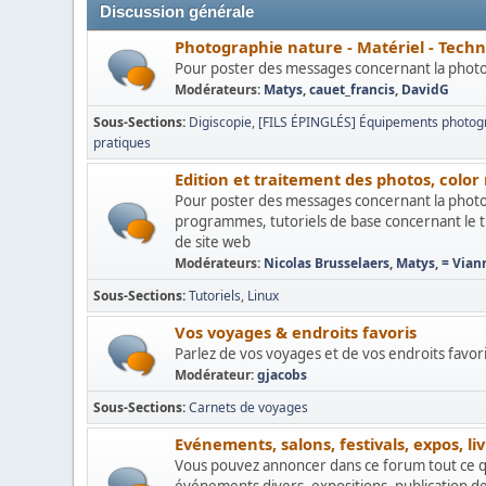
Discussion générale
Photographie nature - Matériel - Tech
Pour poster des messages concernant la photogr
Modérateurs:
Matys
,
cauet_francis
,
DavidG
Sous-Sections
Digiscopie
[FILS ÉPINGLÉS] Équipements photogr
pratiques
Edition et traitement des photos, col
Pour poster des messages concernant la photo
programmes, tutoriels de base concernant le tr
de site web
Modérateurs:
Nicolas Brusselaers
,
Matys
,
= Vian
Sous-Sections
Tutoriels
Linux
Vos voyages & endroits favoris
Parlez de vos voyages et de vos endroits favoris,
Modérateur:
gjacobs
Sous-Sections
Carnets de voyages
Evénements, salons, festivals, expos, livr
Vous pouvez annoncer dans ce forum tout ce qui