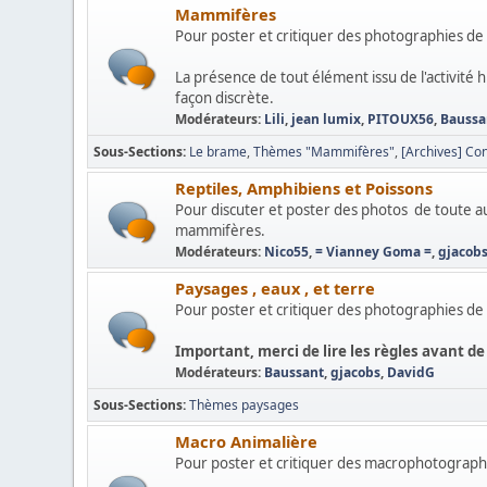
Mammifères
Pour poster et critiquer des photographies 
La présence de tout élément issu de l'activité
façon discrète.
Modérateurs:
Lili
,
jean lumix
,
PITOUX56
,
Baussa
Sous-Sections
Le brame
Thèmes "Mammifères"
[Archives] Co
Reptiles, Amphibiens et Poissons
Pour discuter et poster des photos de toute 
mammifères.
Modérateurs:
Nico55
,
= Vianney Goma =
,
gjacob
Paysages , eaux , et terre
Pour poster et critiquer des photographies de 
Important, merci de lire les règles avant de
Modérateurs:
Baussant
,
gjacobs
,
DavidG
Sous-Sections
Thèmes paysages
Macro Animalière
Pour poster et critiquer des macrophotograph