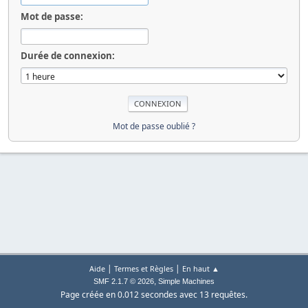
Mot de passe:
Durée de connexion:
Mot de passe oublié ?
|
|
Aide
Termes et Règles
En haut ▲
,
SMF 2.1.7 © 2026
Simple Machines
Page créée en 0.012 secondes avec 13 requêtes.