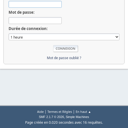
Mot de passe:
Durée de connexion:
Mot de passe oublié ?
|
|
Aide
Termes et Règles
En haut ▲
,
SMF 2.1.7 © 2026
Simple Machines
Page créée en 0.020 secondes avec 16 requêtes.