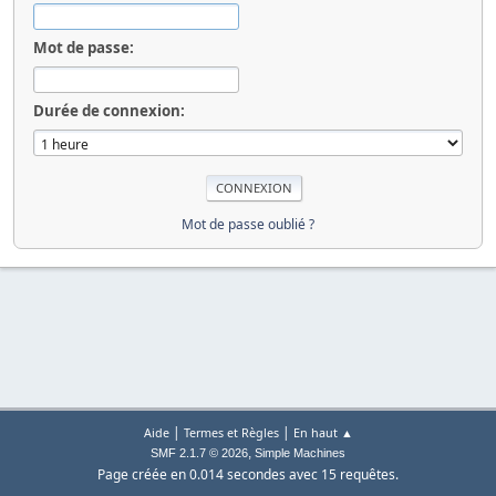
Mot de passe:
Durée de connexion:
Mot de passe oublié ?
|
|
Aide
Termes et Règles
En haut ▲
,
SMF 2.1.7 © 2026
Simple Machines
Page créée en 0.014 secondes avec 15 requêtes.