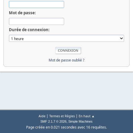
Mot de passe:
Durée de connexion:
Mot de passe oublié ?
|
|
Aide
Termes et Règles
En haut ▲
,
SMF 2.1.7 © 2026
Simple Machines
Page créée en 0.021 secondes avec 16 requêtes.