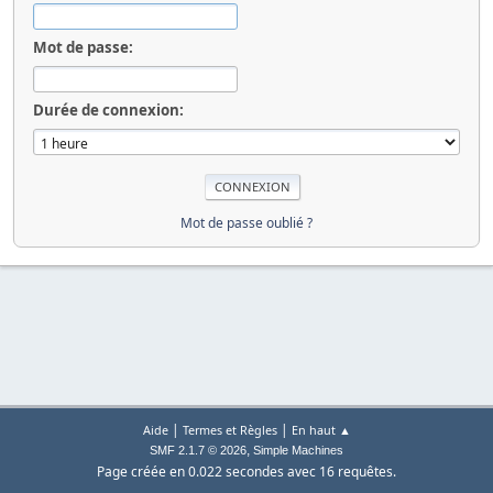
Mot de passe:
Durée de connexion:
Mot de passe oublié ?
|
|
Aide
Termes et Règles
En haut ▲
,
SMF 2.1.7 © 2026
Simple Machines
Page créée en 0.022 secondes avec 16 requêtes.