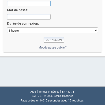
Mot de passe:
Durée de connexion:
Mot de passe oublié ?
|
|
Aide
Termes et Règles
En haut ▲
,
SMF 2.1.7 © 2026
Simple Machines
Page créée en 0.015 secondes avec 15 requêtes.