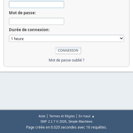
Mot de passe:
Durée de connexion:
Mot de passe oublié ?
|
|
Aide
Termes et Règles
En haut ▲
,
SMF 2.1.7 © 2026
Simple Machines
Page créée en 0.020 secondes avec 16 requêtes.