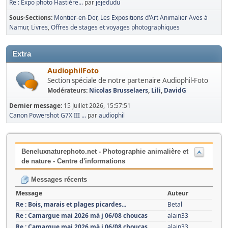
Re : Expo photo Hastière...
par
jejedudu
Sous-Sections
Montier-en-Der
Les Expositions d'Art Animalier Aves à
Namur
Livres
Offres de stages et voyages photographiques
Extra
AudiophilFoto
Section spéciale de notre partenaire Audiophil-Foto
Modérateurs:
Nicolas Brusselaers
,
Lili
,
DavidG
Dernier message:
15 Juillet 2026, 15:57:51
Canon Powershot G7X III ...
par
audiophil
Beneluxnaturephoto.net - Photographie animalière et
de nature - Centre d'informations
Messages récents
Message
Auteur
Re : Bois, marais et plages picardes...
Betal
Re : Camargue mai 2026 mà j 06/08 choucas
alain33
Re : Camargue mai 2026 mà j 06/08 choucas
alain33