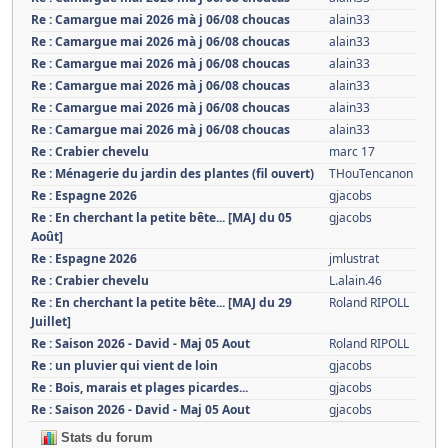
Re : Camargue mai 2026 mà j 06/08 choucas
alain33
Re : Camargue mai 2026 mà j 06/08 choucas
alain33
Re : Camargue mai 2026 mà j 06/08 choucas
alain33
Re : Camargue mai 2026 mà j 06/08 choucas
alain33
Re : Camargue mai 2026 mà j 06/08 choucas
alain33
Re : Camargue mai 2026 mà j 06/08 choucas
alain33
Re : Crabier chevelu
marc 17
Re : Ménagerie du jardin des plantes (fil ouvert)
THouTencanon
Re : Espagne 2026
gjacobs
Re : En cherchant la petite bête... [MAJ du 05
gjacobs
Août]
Re : Espagne 2026
jmlustrat
Re : Crabier chevelu
L.alain.46
Re : En cherchant la petite bête... [MAJ du 29
Roland RIPOLL
Juillet]
Re : Saison 2026 - David - Maj 05 Aout
Roland RIPOLL
Re : un pluvier qui vient de loin
gjacobs
Re : Bois, marais et plages picardes...
gjacobs
Re : Saison 2026 - David - Maj 05 Aout
gjacobs
Stats du forum