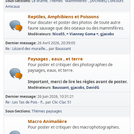
Sous-Sections
Le brame
Thèmes "Mammifères"
[Archives] Concours
Amicaux
Reptiles, Amphibiens et Poissons
Pour discuter et poster des photos de toute autre
faune sauvage que des oiseaux ou des mammifères.
Modérateurs:
Nico55
,
= Vianney Goma =
,
gjacobs
Dernier message:
26 Avril 2026, 20:39:05
Re : Lézard des muraille...
par
Baussant
Paysages , eaux , et terre
Pour poster et critiquer des photographies de
paysages, eaux, et terre.
Important, merci de lire les règles avant de poster.
Modérateurs:
Baussant
,
gjacobs
,
DavidG
Dernier message:
26 Juin 2026, 10:31:21
Re : Les Tas de Pois - P...
par
Clic-Clac 51
Sous-Sections
Thèmes paysages
Macro Animalière
Pour poster et critiquer des macrophotographies.