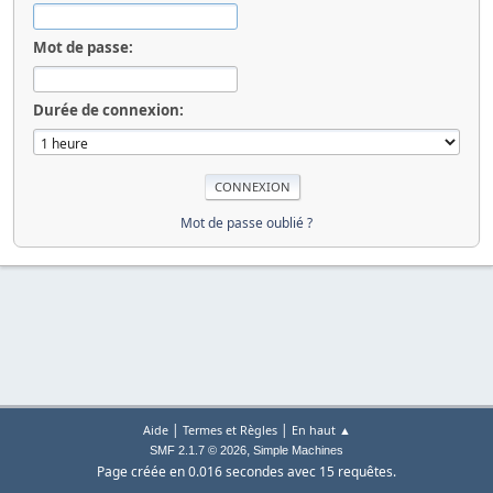
Mot de passe:
Durée de connexion:
Mot de passe oublié ?
|
|
Aide
Termes et Règles
En haut ▲
,
SMF 2.1.7 © 2026
Simple Machines
Page créée en 0.016 secondes avec 15 requêtes.