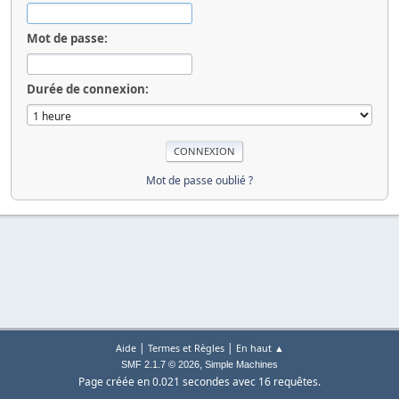
Mot de passe:
Durée de connexion:
Mot de passe oublié ?
|
|
Aide
Termes et Règles
En haut ▲
,
SMF 2.1.7 © 2026
Simple Machines
Page créée en 0.021 secondes avec 16 requêtes.