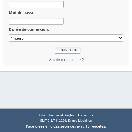
Mot de passe:
Durée de connexion:
Mot de passe oublié ?
|
|
Aide
Termes et Règles
En haut ▲
,
SMF 2.1.7 © 2026
Simple Machines
Page créée en 0.022 secondes avec 16 requêtes.