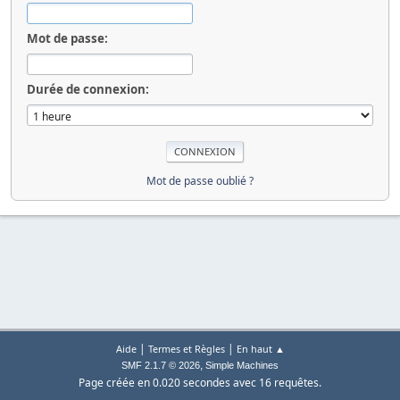
Mot de passe:
Durée de connexion:
Mot de passe oublié ?
|
|
Aide
Termes et Règles
En haut ▲
,
SMF 2.1.7 © 2026
Simple Machines
Page créée en 0.020 secondes avec 16 requêtes.