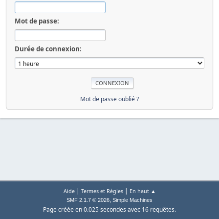
Mot de passe:
Durée de connexion:
Mot de passe oublié ?
|
|
Aide
Termes et Règles
En haut ▲
,
SMF 2.1.7 © 2026
Simple Machines
Page créée en 0.025 secondes avec 16 requêtes.