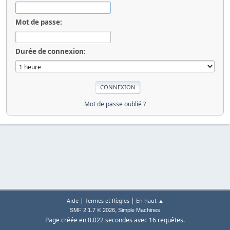
Mot de passe:
Durée de connexion:
Mot de passe oublié ?
|
|
Aide
Termes et Règles
En haut ▲
,
SMF 2.1.7 © 2026
Simple Machines
Page créée en 0.022 secondes avec 16 requêtes.