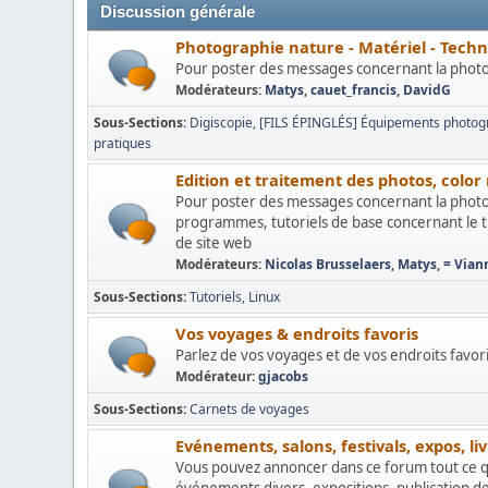
Discussion générale
Photographie nature - Matériel - Tech
Pour poster des messages concernant la photogr
Modérateurs:
Matys
,
cauet_francis
,
DavidG
Sous-Sections
Digiscopie
[FILS ÉPINGLÉS] Équipements photogr
pratiques
Edition et traitement des photos, col
Pour poster des messages concernant la photo
programmes, tutoriels de base concernant le tr
de site web
Modérateurs:
Nicolas Brusselaers
,
Matys
,
= Vian
Sous-Sections
Tutoriels
Linux
Vos voyages & endroits favoris
Parlez de vos voyages et de vos endroits favoris,
Modérateur:
gjacobs
Sous-Sections
Carnets de voyages
Evénements, salons, festivals, expos, livr
Vous pouvez annoncer dans ce forum tout ce qui