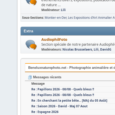
événements divers, expositions, publication de
de nature ...
Modérateur:
Lili
Sous-Sections
Montier-en-Der
Les Expositions d'Art Animalier 
Extra
AudiophilFoto
Section spéciale de notre partenaire Audiophil
Modérateurs:
Nicolas Brusselaers
,
Lili
,
DavidG
Beneluxnaturephoto.net - Photographie animalière et d
Messages récents
Message
Re : Papillons 2026 - 08/08 - Quels bleus !!
Re : Papillons 2026 - 08/08 - Quels bleus !!
Re : En cherchant la petite bête... [MAJ du 05 Août]
Re : Saison 2026 - David - Maj 07 Aout
Re : Espagne 2026