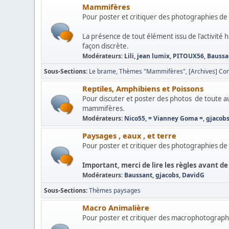
Mammifères
Pour poster et critiquer des photographies 
La présence de tout élément issu de l'activité
façon discrète.
Modérateurs:
Lili
,
jean lumix
,
PITOUX56
,
Baussa
Sous-Sections
Le brame
Thèmes "Mammifères"
[Archives] Co
Reptiles, Amphibiens et Poissons
Pour discuter et poster des photos de toute 
mammifères.
Modérateurs:
Nico55
,
= Vianney Goma =
,
gjacob
Paysages , eaux , et terre
Pour poster et critiquer des photographies de 
Important, merci de lire les règles avant de
Modérateurs:
Baussant
,
gjacobs
,
DavidG
Sous-Sections
Thèmes paysages
Macro Animalière
Pour poster et critiquer des macrophotograph