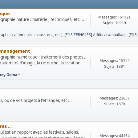
nique
Messages: 151121
aphie nature : matériel, techniques, etc ...
Sujets: 10919
aphes (vêtements, chaussures, etc.)
[FILS ÉPINGLÉS] Affûts / camouflage
[FILS
or management
graphie numérique : traitement des photos ,
Messages: 15754
aitement d'image, la retouche, la creation
Sujets: 1881
ney Goma =
Messages: 23857
 ou de vos projets à l'étranger, etc ...
Sujets: 1879
es ...
 est en rapport avec les festivals, salons,
Messages: 44164