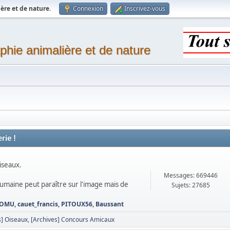
ère et de nature
.
Connexion
Inscrivez-vous
phie animalière et de nature
rie !
iseaux.
Messages: 669446
 humaine peut paraître sur l'image mais de
Sujets: 27685
OMU
,
cauet_francis
,
PITOUX56
,
Baussant
] Oiseaux
[Archives] Concours Amicaux