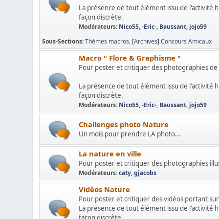
La présence de tout élément issu de l'activité
façon discrète.
Modérateurs:
Nico55
,
-Eric-
,
Baussant
,
jojo59
Sous-Sections
Thèmes macros
[Archives] Concours Amicaux
Macro " Flore & Graphisme "
Pour poster et critiquer des photographies de
La présence de tout élément issu de l'activité
façon discrète.
Modérateurs:
Nico55
,
-Eric-
,
Baussant
,
jojo59
Challenges photo Nature
Un mois pour prendre LA photo...
La nature en ville
Pour poster et critiquer des photographies illus
Modérateurs:
caty
,
gjacobs
Vidéos Nature
Pour poster et critiquer des vidéos portant sur
La présence de tout élément issu de l'activité
façon discrète.