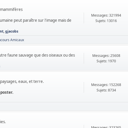
de mammifères
Messages: 321994
 humaine peut paraître sur l'image mais de
Sujets: 13016
nt
,
gjacobs
ncours Amicaux
autre faune sauvage que des oiseaux ou des
Messages: 25608
Sujets: 1970
s
paysages, eaux, et terre.
Messages: 152268
Sujets: 8734
 poster.
ies.
Messages: 323265