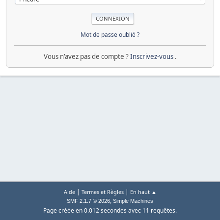
Mot de passe oublié ?
Vous n'avez pas de compte ?
Inscrivez-vous
.
|
|
Aide
Termes et Règles
En haut ▲
,
SMF 2.1.7 © 2026
Simple Machines
Page créée en 0.012 secondes avec 11 requêtes.