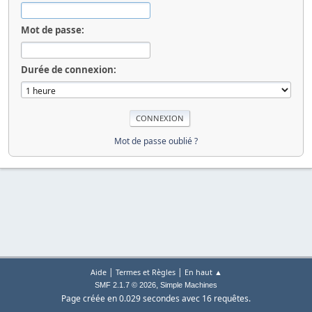
Mot de passe:
Durée de connexion:
Mot de passe oublié ?
|
|
Aide
Termes et Règles
En haut ▲
,
SMF 2.1.7 © 2026
Simple Machines
Page créée en 0.029 secondes avec 16 requêtes.