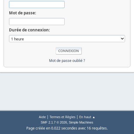
Mot de passe:
Durée de connexion:
Mot de passe oublié ?
|
|
Aide
Termes et Règles
En haut ▲
,
SMF 2.1.7 © 2026
Simple Machines
Page créée en 0.022 secondes avec 16 requêtes.