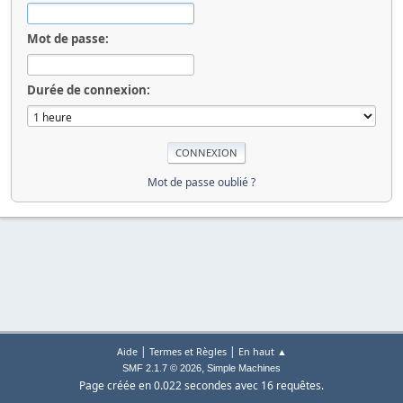
Mot de passe:
Durée de connexion:
Mot de passe oublié ?
|
|
Aide
Termes et Règles
En haut ▲
,
SMF 2.1.7 © 2026
Simple Machines
Page créée en 0.022 secondes avec 16 requêtes.