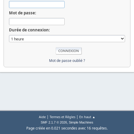
Mot de passe:
Durée de connexion:
Mot de passe oublié ?
|
|
Aide
Termes et Règles
En haut ▲
,
SMF 2.1.7 © 2026
Simple Machines
Page créée en 0.021 secondes avec 16 requêtes.