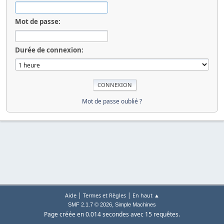
Mot de passe:
Durée de connexion:
Mot de passe oublié ?
|
|
Aide
Termes et Règles
En haut ▲
,
SMF 2.1.7 © 2026
Simple Machines
Page créée en 0.014 secondes avec 15 requêtes.