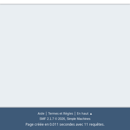
|
|
Aide
Termes et Règles
En haut ▲
,
SMF 2.1.7 © 2026
Simple Machines
Page créée en 0.011 secondes avec 11 requêtes.