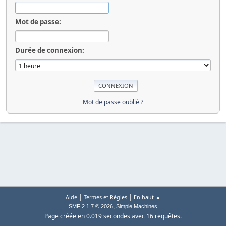
Mot de passe:
Durée de connexion:
Mot de passe oublié ?
|
|
Aide
Termes et Règles
En haut ▲
,
SMF 2.1.7 © 2026
Simple Machines
Page créée en 0.019 secondes avec 16 requêtes.