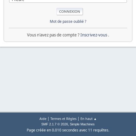
Mot de passe oublié ?
Vous n'avez pas de compte ?
Inscrivez-vous
.
|
|
Aide
Termes et Règles
En haut ▲
,
SMF 2.1.7 © 2026
Simple Machines
Page créée en 0.010 secondes avec 11 requêtes.