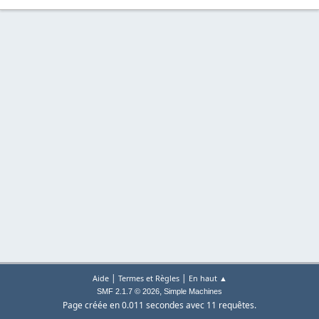
|
|
Aide
Termes et Règles
En haut ▲
,
SMF 2.1.7 © 2026
Simple Machines
Page créée en 0.011 secondes avec 11 requêtes.