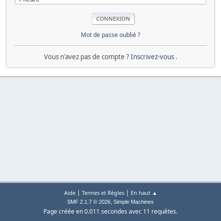
Mot de passe oublié ?
Vous n'avez pas de compte ?
Inscrivez-vous
.
|
|
Aide
Termes et Règles
En haut ▲
,
SMF 2.1.7 © 2026
Simple Machines
Page créée en 0.011 secondes avec 11 requêtes.