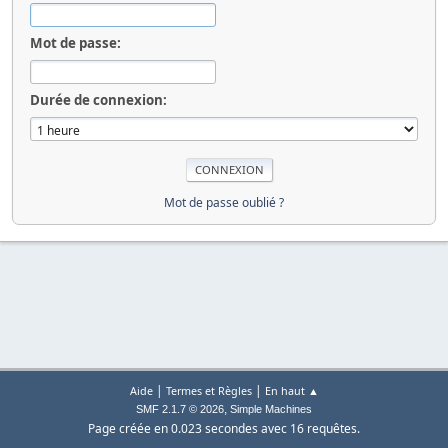
Mot de passe:
Durée de connexion:
Mot de passe oublié ?
|
|
Aide
Termes et Règles
En haut ▲
,
SMF 2.1.7 © 2026
Simple Machines
Page créée en 0.023 secondes avec 16 requêtes.