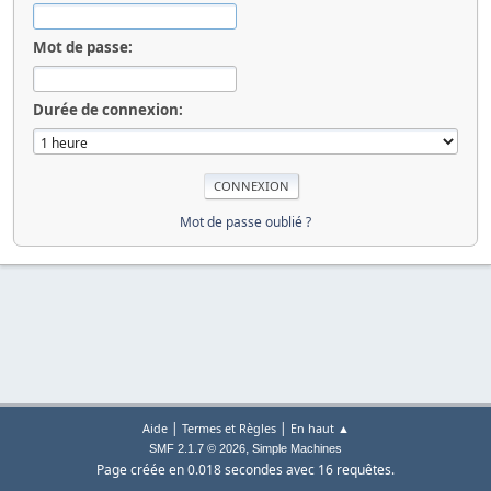
Mot de passe:
Durée de connexion:
Mot de passe oublié ?
|
|
Aide
Termes et Règles
En haut ▲
,
SMF 2.1.7 © 2026
Simple Machines
Page créée en 0.018 secondes avec 16 requêtes.