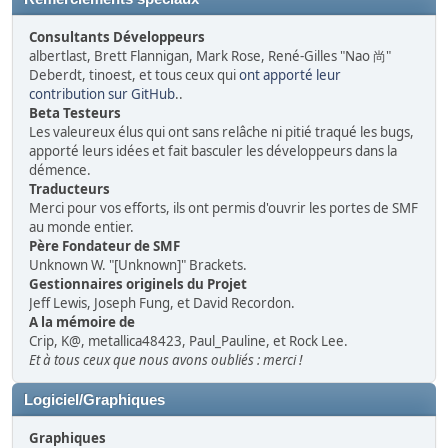
Consultants Développeurs
albertlast, Brett Flannigan, Mark Rose, René-Gilles "Nao 尚"
Deberdt, tinoest, et tous ceux qui
ont apporté leur
contribution sur GitHub
..
Beta Testeurs
Les valeureux élus qui ont sans relâche ni pitié traqué les bugs,
apporté leurs idées et fait basculer les développeurs dans la
démence.
Traducteurs
Merci pour vos efforts, ils ont permis d'ouvrir les portes de SMF
au monde entier.
Père Fondateur de SMF
Unknown W. "[Unknown]" Brackets.
Gestionnaires originels du Projet
Jeff Lewis, Joseph Fung, et David Recordon.
A la mémoire de
Crip, K@, metallica48423, Paul_Pauline, et Rock Lee.
Et à tous ceux que nous avons oubliés : merci !
Logiciel/Graphiques
Graphiques