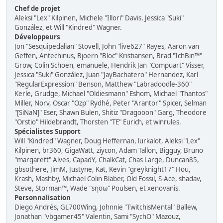
Chef de projet
Aleksi "Lex" Kilpinen, Michele "Illori" Davis, Jessica "Suki"
González, et Will "Kindred" Wagner.
Développeurs
Jon "Sesquipedalian" Stovell, John "live627" Rayes, Aaron van
Geffen, Antechinus, Bjoern "Bloc" Kristiansen, Brad "IchBin™"
Grow, Colin Schoen, emanuele, Hendrik Jan "Compuart" Visser,
Jessica "Suki" González, Juan "JayBachatero" Hernandez, Karl
"RegularExpression" Benson, Matthew "Labradoodle-360"
Kerle, Grudge, Michael "Oldiesmann" Eshom, Michael "Thantos"
Miller, Norv, Oscar "Ozp" Rydhé, Peter "Arantor" Spicer, Selman
"[SiNaN]" Eser, Shawn Bulen, Shitiz "Dragooon" Garg, Theodore
"Orstio" Hildebrandt, Thorsten "TE" Eurich, et winrules.
Spécialistes Support
Will "Kindred" Wagner, Doug Heffernan, lurkalot, Aleksi "Lex"
Kilpinen, br360, GigaWatt, ziycon, Adam Tallon, Bigguy, Bruno
"margarett" Alves, CapadY, ChalkCat, Chas Large, Duncan85,
gbsothere, JimM, Justyne, Kat, Kevin "greyknight17" Hou,
Krash, Mashby, Michael Colin Blaber, Old Fossil, S-Ace, shadav,
Steve, Storman™, Wade "sησω" Poulsen, et xenovanis.
Personnalisation
Diego Andrés, GL700Wing, Johnnie "TwitchisMental" Ballew,
Jonathan "vbgamer45" Valentin, Sami "SychO" Mazouz,