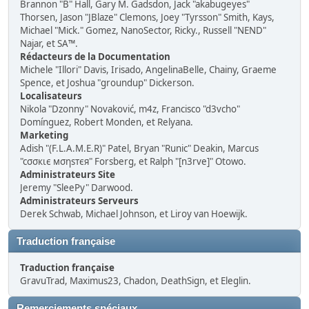
Brannon "B" Hall, Gary M. Gadsdon, Jack "akabugeyes"
Thorsen, Jason "JBlaze" Clemons, Joey "Tyrsson" Smith, Kays,
Michael "Mick." Gomez, NanoSector, Ricky., Russell "NEND"
Najar, et SA™.
Rédacteurs de la Documentation
Michele "Illori" Davis, Irisado, AngelinaBelle, Chainy, Graeme
Spence, et Joshua "groundup" Dickerson.
Localisateurs
Nikola "Dzonny" Novaković, m4z, Francisco "d3vcho"
Domínguez, Robert Monden, et Relyana.
Marketing
Adish "(F.L.A.M.E.R)" Patel, Bryan "Runic" Deakin, Marcus
"cσσкιє мσηѕтєя" Forsberg, et Ralph "[n3rve]" Otowo.
Administrateurs Site
Jeremy "SleePy" Darwood.
Administrateurs Serveurs
Derek Schwab, Michael Johnson, et Liroy van Hoewijk.
Traduction française
Traduction française
GravuTrad, Maximus23, Chadon, DeathSign, et Eleglin.
Remerciements spéciaux