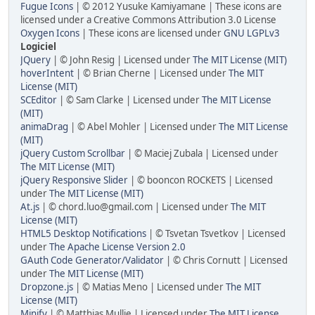
Fugue Icons
| © 2012 Yusuke Kamiyamane | These icons are
licensed under a Creative Commons Attribution 3.0 License
Oxygen Icons
| These icons are licensed under
GNU LGPLv3
Logiciel
JQuery
| © John Resig | Licensed under
The MIT License (MIT)
hoverIntent
| © Brian Cherne | Licensed under
The MIT
License (MIT)
SCEditor
| © Sam Clarke | Licensed under
The MIT License
(MIT)
animaDrag
| © Abel Mohler | Licensed under
The MIT License
(MIT)
jQuery Custom Scrollbar
| © Maciej Zubala | Licensed under
The MIT License (MIT)
jQuery Responsive Slider
| © booncon ROCKETS | Licensed
under
The MIT License (MIT)
At.js
| © chord.luo@gmail.com | Licensed under
The MIT
License (MIT)
HTML5 Desktop Notifications
| © Tsvetan Tsvetkov | Licensed
under
The Apache License Version 2.0
GAuth Code Generator/Validator
| © Chris Cornutt | Licensed
under
The MIT License (MIT)
Dropzone.js
| © Matias Meno | Licensed under
The MIT
License (MIT)
Minify
| © Matthias Mullie | Licensed under
The MIT License