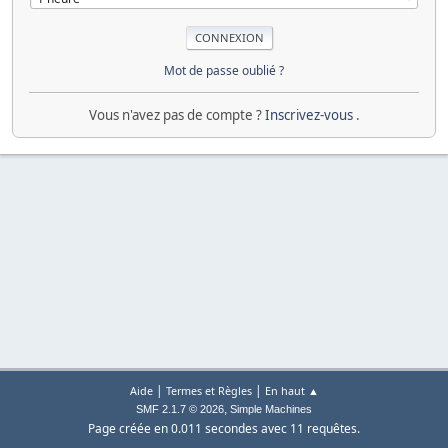
Mot de passe oublié ?
Vous n'avez pas de compte ?
Inscrivez-vous
.
|
|
Aide
Termes et Règles
En haut ▲
,
SMF 2.1.7 © 2026
Simple Machines
Page créée en 0.011 secondes avec 11 requêtes.