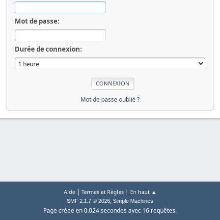
Mot de passe:
Durée de connexion:
Mot de passe oublié ?
|
|
Aide
Termes et Règles
En haut ▲
,
SMF 2.1.7 © 2026
Simple Machines
Page créée en 0.024 secondes avec 16 requêtes.