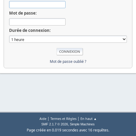
Mot de passe:
Durée de connexion:
Mot de passe oublié ?
|
|
Aide
Termes et Règles
En haut ▲
,
SMF 2.1.7 © 2026
Simple Machines
Page créée en 0.019 secondes avec 16 requêtes.