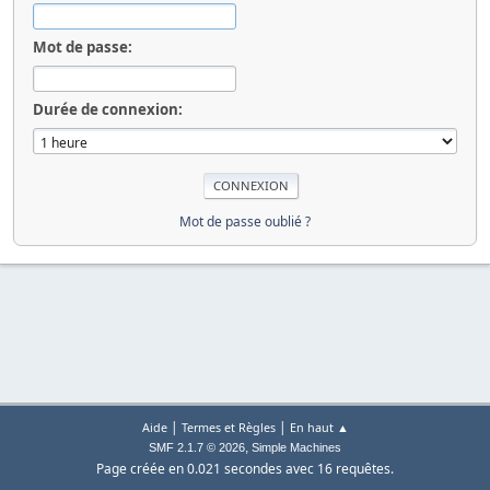
Mot de passe:
Durée de connexion:
Mot de passe oublié ?
|
|
Aide
Termes et Règles
En haut ▲
,
SMF 2.1.7 © 2026
Simple Machines
Page créée en 0.021 secondes avec 16 requêtes.