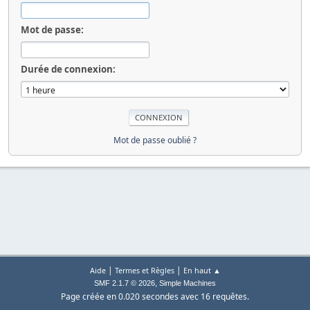
Mot de passe:
Durée de connexion:
Mot de passe oublié ?
|
|
Aide
Termes et Règles
En haut ▲
,
SMF 2.1.7 © 2026
Simple Machines
Page créée en 0.020 secondes avec 16 requêtes.