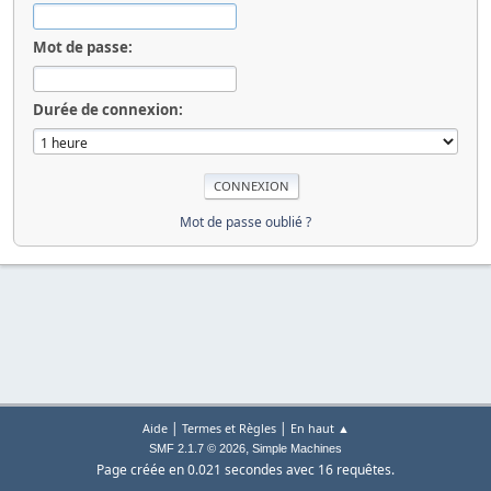
Mot de passe:
Durée de connexion:
Mot de passe oublié ?
|
|
Aide
Termes et Règles
En haut ▲
,
SMF 2.1.7 © 2026
Simple Machines
Page créée en 0.021 secondes avec 16 requêtes.