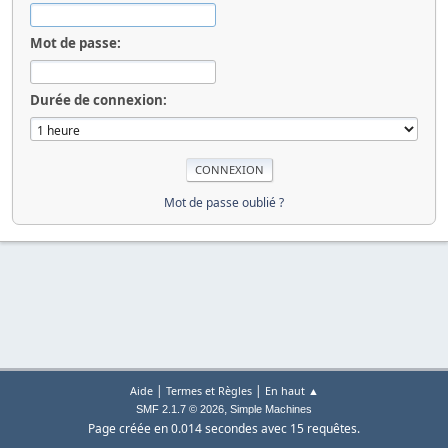
Mot de passe:
Durée de connexion:
Mot de passe oublié ?
|
|
Aide
Termes et Règles
En haut ▲
,
SMF 2.1.7 © 2026
Simple Machines
Page créée en 0.014 secondes avec 15 requêtes.