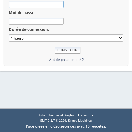
Mot de passe:
Durée de connexion:
Mot de passe oublié ?
|
|
Aide
Termes et Règles
En haut ▲
,
SMF 2.1.7 © 2026
Simple Machines
Page créée en 0.020 secondes avec 16 requêtes.