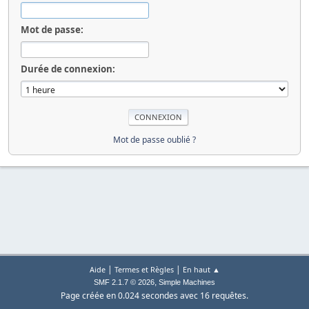
Mot de passe:
Durée de connexion:
Mot de passe oublié ?
|
|
Aide
Termes et Règles
En haut ▲
,
SMF 2.1.7 © 2026
Simple Machines
Page créée en 0.024 secondes avec 16 requêtes.