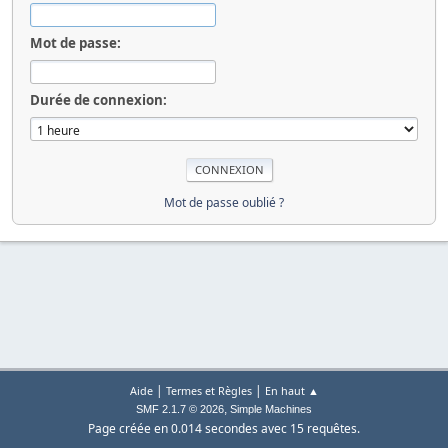
Mot de passe:
Durée de connexion:
Mot de passe oublié ?
|
|
Aide
Termes et Règles
En haut ▲
,
SMF 2.1.7 © 2026
Simple Machines
Page créée en 0.014 secondes avec 15 requêtes.