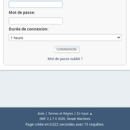
Mot de passe:
Durée de connexion:
Mot de passe oublié ?
|
|
Aide
Termes et Règles
En haut ▲
,
SMF 2.1.7 © 2026
Simple Machines
Page créée en 0.022 secondes avec 15 requêtes.