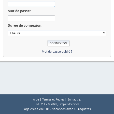
Mot de passe:
Durée de connexion:
Mot de passe oublié ?
|
|
Aide
Termes et Règles
En haut ▲
,
SMF 2.1.7 © 2026
Simple Machines
Page créée en 0.019 secondes avec 16 requêtes.