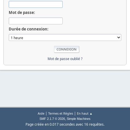
Mot de passe:
Durée de connexion:
Mot de passe oublié ?
|
|
Aide
Termes et Règles
En haut ▲
,
SMF 2.1.7 © 2026
Simple Machines
Page créée en 0.017 secondes avec 16 requêtes.