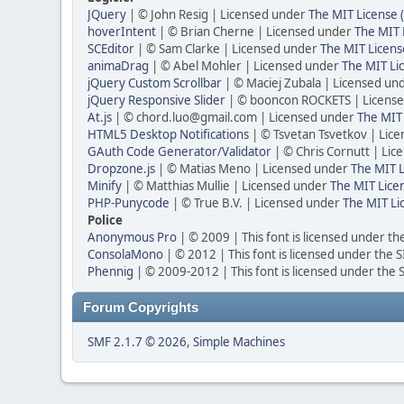
JQuery
| © John Resig | Licensed under
The MIT License 
hoverIntent
| © Brian Cherne | Licensed under
The MIT 
SCEditor
| © Sam Clarke | Licensed under
The MIT Licens
animaDrag
| © Abel Mohler | Licensed under
The MIT Li
jQuery Custom Scrollbar
| © Maciej Zubala | Licensed un
jQuery Responsive Slider
| © booncon ROCKETS | Licens
At.js
| © chord.luo@gmail.com | Licensed under
The MIT 
HTML5 Desktop Notifications
| © Tsvetan Tsvetkov | Lic
GAuth Code Generator/Validator
| © Chris Cornutt | Li
Dropzone.js
| © Matias Meno | Licensed under
The MIT L
Minify
| © Matthias Mullie | Licensed under
The MIT Lice
PHP-Punycode
| © True B.V. | Licensed under
The MIT Li
Police
Anonymous Pro
| © 2009 | This font is licensed under th
ConsolaMono
| © 2012 | This font is licensed under the 
Phennig
| © 2009-2012 | This font is licensed under the 
Forum Copyrights
SMF 2.1.7 © 2026
,
Simple Machines