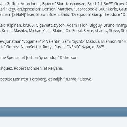
n van Geffen, Antechinus, Bjoern "Bloc" Kristiansen, Brad "IchBin™" Grow,
, Karl "RegularExpression" Benson, Matthew "Labradoodle-360" Kerle, Gr
Selman "[SiNaN]" Eser, Shawn Bulen, Shitiz "Dragooon" Garg, Theodore "Ors
"Lex" Kilpinen, br360, GigaWatt, ziycon, Adam Tallon, Bigguy, Bruno "mar
 Krash, Mashby, Michael Colin Blaber, Old Fossil, S-Ace, shadav, Steve, 
ew, Jonathan "vbgamer45" Valentin, Sami "SychO" Mazouz, Brannon "B" Ha
ck." Gomez, NanoSector, Ricky., Russell "NEND" Najar, et SA™.
Graeme Spence, et Joshua "groundup" Dickerson.
mínguez, Robert Monden, et Relyana.
s "cσσкιє мσηѕтєя" Forsberg, et Ralph "[n3rve]" Otowo.