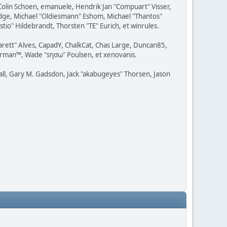
 Colin Schoen, emanuele, Hendrik Jan "Compuart" Visser,
udge, Michael "Oldiesmann" Eshom, Michael "Thantos"
tio" Hildebrandt, Thorsten "TE" Eurich, et winrules.
garett" Alves, CapadY, ChalkCat, Chas Large, Duncan85,
Storman™, Wade "sησω" Poulsen, et xenovanis.
ll, Gary M. Gadsdon, Jack "akabugeyes" Thorsen, Jason