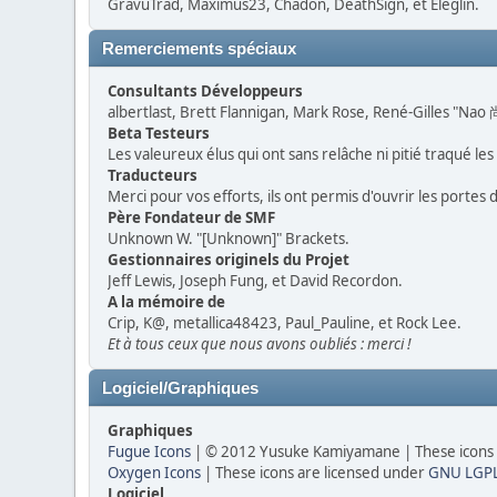
GravuTrad, Maximus23, Chadon, DeathSign, et Eleglin.
Remerciements spéciaux
Consultants Développeurs
albertlast, Brett Flannigan, Mark Rose, René-Gilles "Nao 
Beta Testeurs
Les valeureux élus qui ont sans relâche ni pitié traqué le
Traducteurs
Merci pour vos efforts, ils ont permis d'ouvrir les porte
Père Fondateur de SMF
Unknown W. "[Unknown]" Brackets.
Gestionnaires originels du Projet
Jeff Lewis, Joseph Fung, et David Recordon.
A la mémoire de
Crip, K@, metallica48423, Paul_Pauline, et Rock Lee.
Et à tous ceux que nous avons oubliés : merci !
Logiciel/Graphiques
Graphiques
Fugue Icons
| © 2012 Yusuke Kamiyamane | These icons a
Oxygen Icons
| These icons are licensed under
GNU LGP
Logiciel