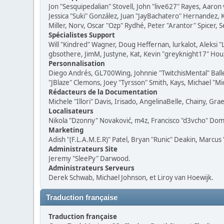
Jon "Sesquipedalian" Stovell, John "live627" Rayes, Aaro
Jessica "Suki" González, Juan "JayBachatero" Hernandez
Miller, Norv, Oscar "Ozp" Rydhé, Peter "Arantor" Spicer, 
Spécialistes Support
Will "Kindred" Wagner, Doug Heffernan, lurkalot, Aleksi 
gbsothere, JimM, Justyne, Kat, Kevin "greyknight17" Hou,
Personnalisation
Diego Andrés, GL700Wing, Johnnie "TwitchisMental" Ball
"JBlaze" Clemons, Joey "Tyrsson" Smith, Kays, Michael "Mi
Rédacteurs de la Documentation
Michele "Illori" Davis, Irisado, AngelinaBelle, Chainy, 
Localisateurs
Nikola "Dzonny" Novaković, m4z, Francisco "d3vcho" Do
Marketing
Adish "(F.L.A.M.E.R)" Patel, Bryan "Runic" Deakin, Marcu
Administrateurs Site
Jeremy "SleePy" Darwood.
Administrateurs Serveurs
Derek Schwab, Michael Johnson, et Liroy van Hoewijk.
Traduction française
Traduction française