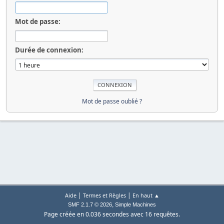
Mot de passe:
Durée de connexion:
Mot de passe oublié ?
|
|
Aide
Termes et Règles
En haut ▲
,
SMF 2.1.7 © 2026
Simple Machines
Page créée en 0.036 secondes avec 16 requêtes.