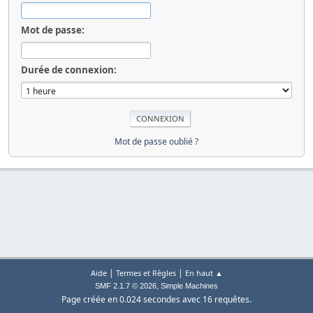
Mot de passe:
Durée de connexion:
Mot de passe oublié ?
|
|
Aide
Termes et Règles
En haut ▲
,
SMF 2.1.7 © 2026
Simple Machines
Page créée en 0.024 secondes avec 16 requêtes.